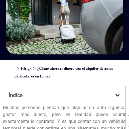
>
>
Blogs
¿Cómo ahorrar dinero con el alquiler de autos
Inicio
particulares en Lima?
Índice
Muchas personas piensan que alquilar un auto significa
gastar más dinero, pero en realidad puede ocurrir
exactamente lo contrario. Y es que contar con un vehículo
temporal puede convertirse en una alternativa mucho más