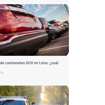
r de camionetas SUV en Lima: ¿cuál
026