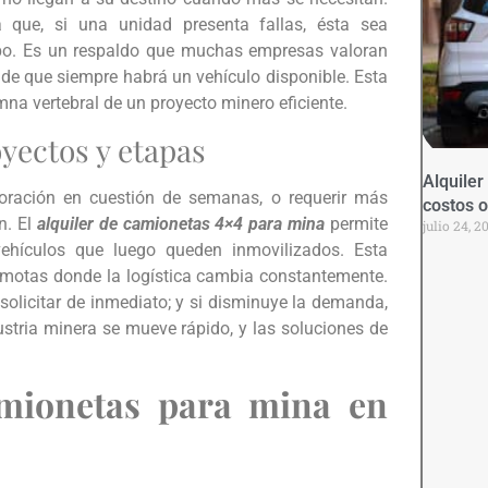
a que, si una unidad presenta fallas, ésta sea
mpo. Es un respaldo que muchas empresas valoran
de que siempre habrá un vehículo disponible. Esta
na vertebral de un proyecto minero eficiente.
oyectos y etapas
Alquiler
oración en cuestión de semanas, o requerir más
costos o
n. El
alquiler de camionetas 4×4 para mina
permite
julio 24, 2
 vehículos que luego queden inmovilizados. Esta
remotas donde la logística cambia constantemente.
solicitar de inmediato; y si disminuye la demanda,
ustria minera se mueve rápido, y las soluciones de
amionetas para mina en