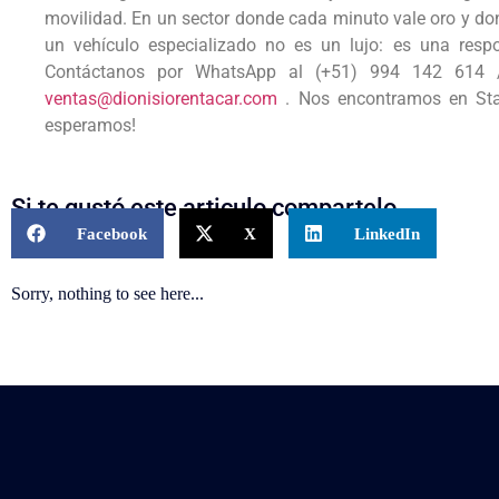
movilidad. En un sector donde cada minuto vale oro y dond
un vehículo especializado no es un lujo: es una res
Contáctanos por WhatsApp al (+51) 994 142 614 /
ventas@dionisiorentacar.com
.
Nos encontramos en Sta
esperamos!
Si te gustó este articulo compartelo
Facebook
X
LinkedIn
Sorry, nothing to see here...