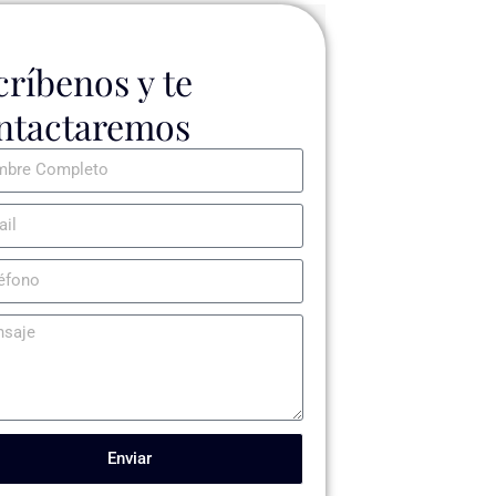
críbenos y te
ntactaremos
Enviar