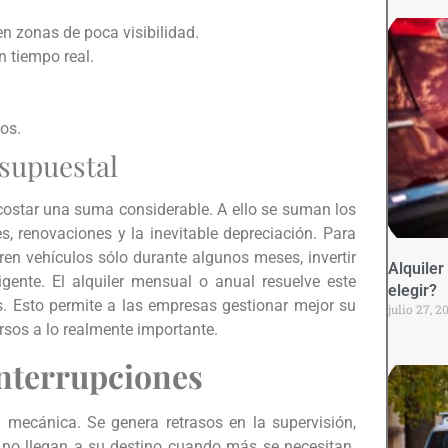
en zonas de poca visibilidad.
n tiempo real.
os.
esupuestal
star una suma considerable. A ello se suman los
, renovaciones y la inevitable depreciación. Para
n vehículos sólo durante algunos meses, invertir
Alquile
gente. El alquiler mensual o anual resuelve este
elegir?
os. Esto permite a las empresas gestionar mejor su
julio 27, 2
rsos a lo realmente importante.
interrupciones
 mecánica. Se genera retrasos en la supervisión,
 no llegan a su destino cuando más se necesitan.