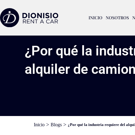
INICIO
NOSOTROS
N
¿Por qué la indust
alquiler de camio
>
>
Inicio
Blogs
¿Por qué la industria requiere del alq