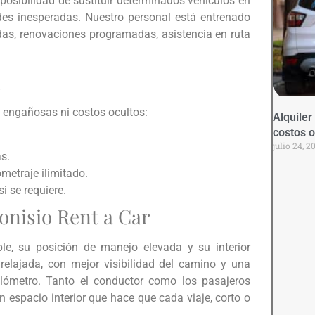
posibilidad de sustituir determinados vehículos en
des inesperadas. Nuestro personal está entrenado
das, renovaciones programadas, asistencia en ruta
a
s engañosas ni costos ocultos:
Alquiler
costos o
julio 24, 2
s.
metraje ilimitado.
i se requiere.
ionisio Rent a Car
le, su posición de manejo elevada y su interior
elajada, con mejor visibilidad del camino y una
ilómetro. Tanto el conductor como los pasajeros
 espacio interior que hace que cada viaje, corto o