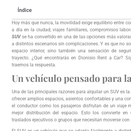
Índice
Hoy más que nunca, la movilidad exige equilibrio entre con
a día en la ciudad, viajes familiares, compromisos labo
SUV
se ha convertido en una de las opciones más valora
a distintos escenarios sin complicaciones. Y es que no s
espacio interior, sino también una sensación de segu
trayecto. ¿Qué encontrarás en Dionisio Rent a Car? Sig
traemos la respuesta.
Un vehículo pensado para l
Una de las principales razones para alquilar un SUV es l
ofrecer amplios espacios, asientos confortables y una con
el conductor como los pasajeros disfrutan de un viaje 
mejor distribución del espacio. Esto los convierte en u
traslados ejecutivos o grupos que necesitan moverse con c
El SUV es un vehículo que se adapta fácilmente a distin