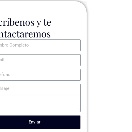
críbenos y te
ntactaremos
Enviar