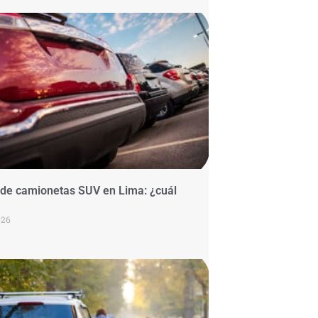
r de camionetas SUV en Lima: ¿cuál
026