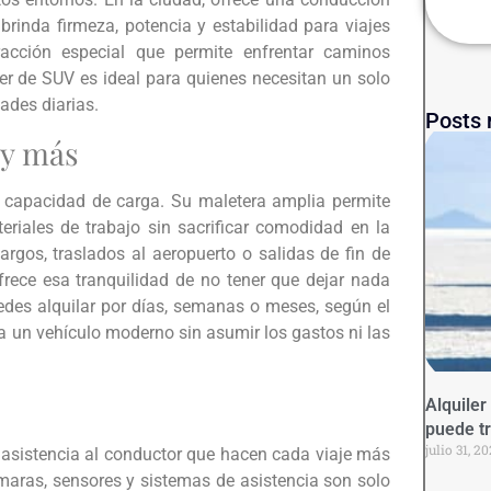
 brinda firmeza, potencia y estabilidad para viajes
acción especial que permite enfrentar caminos
ler de SUV es ideal para quienes necesitan un solo
dades diarias.
Posts 
 y más
 capacidad de carga. Su maletera amplia permite
eriales de trabajo sin sacrificar comodidad en la
argos, traslados al aeropuerto o salidas de fin de
rece esa tranquilidad de no tener que dejar nada
uedes alquilar por días, semanas o meses, según el
 a un vehículo moderno sin asumir los gastos ni las
e
Alquiler
puede t
julio 31, 2
asistencia al conductor que hacen cada viaje más
ámaras, sensores y sistemas de asistencia son solo