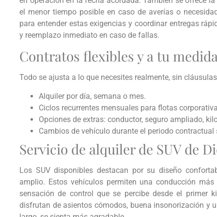
en operación en la fecha acordada. También se ofrece la 
el menor tiempo posible en caso de averías o necesida
para entender estas exigencias y coordinar entregas rápi
y reemplazo inmediato en caso de fallas.
Contratos flexibles y a tu medid
Todo se ajusta a lo que necesites realmente, sin cláusula
Alquiler por día, semana o mes.
Ciclos recurrentes mensuales para flotas corporativa
Opciones de extras: conductor, seguro ampliado, kilo
Cambios de vehículo durante el periodo contractual s
Servicio de alquiler de SUV de D
Los SUV disponibles destacan por su diseño confortab
amplio. Estos vehículos permiten una conducción más r
sensación de control que se percibe desde el primer k
disfrutan de asientos cómodos, buena insonorización y un
largo, se sienta más agradable.