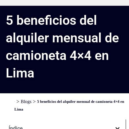
5 beneficios del
alquiler mensual de
camioneta 4×4 en
Lima
>
>
Blogs
5 beneficios del alquiler mensual de camioneta 4×4 en
Inicio
Lima
Índice