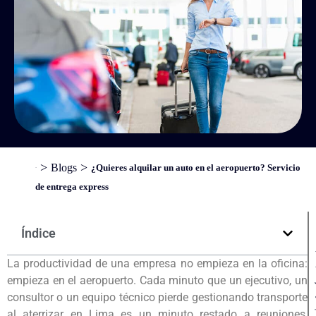
>
>
Blogs
¿Quieres alquilar un auto en el aeropuerto? Servicio
Inicio
de entrega express
Índice
La productividad de una empresa no empieza en la oficina:
empieza en el aeropuerto. Cada minuto que un ejecutivo, un
consultor o un equipo técnico pierde gestionando transporte
al aterrizar en Lima es un minuto restado a reuniones,