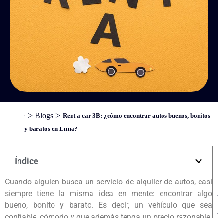
>
>
Blogs
Rent a car 3B: ¿cómo encontrar autos buenos, bonitos
Inicio
y baratos en Lima?
Índice
Cuando alguien busca un servicio de alquiler de autos, casi
siempre tiene la misma idea en mente: encontrar algo
bueno, bonito y barato. Es decir, un vehículo que sea
confiable, cómodo y que además tenga un precio razonable.