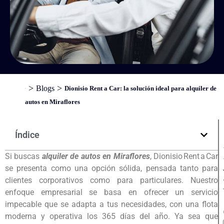
>
>
Blogs
Dionisio Rent a Car: la solución ideal para alquiler de
Inicio
autos en Miraflores
Índice
Si buscas
alquiler de autos en Miraflores
, Dionisio Rent a Car
se presenta como una opción sólida, pensada tanto para
clientes corporativos como para particulares. Nuestro
enfoque empresarial se basa en ofrecer un servicio
impecable que se adapta a tus necesidades, con una flota
moderna y operativa los 365 días del año. Ya sea que