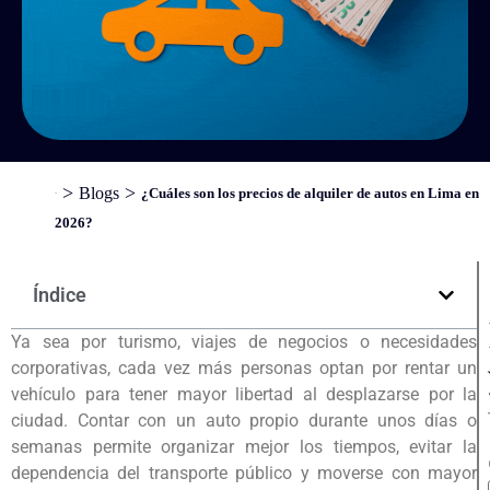
>
>
Blogs
¿Cuáles son los precios de alquiler de autos en Lima en
Inicio
2026?
Índice
Ya sea por turismo, viajes de negocios o necesidades
corporativas, cada vez más personas optan por rentar un
vehículo para tener mayor libertad al desplazarse por la
ciudad. Contar con un auto propio durante unos días o
semanas permite organizar mejor los tiempos, evitar la
dependencia del transporte público y moverse con mayor