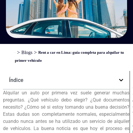
>
>
Blogs
Rent a car en Lima: guía completa para alquilar tu
Inicio
primer vehículo
Índice
Alquilar un auto por primera vez suele generar muchas
preguntas. ¿Qué vehículo debo elegir? ¿Qué documentos
necesito? ¿Cómo sé si estoy tomando una buena decisión?
Estas dudas son completamente normales, especialmente
cuando nunca antes se ha utilizado un servicio de alquiler
de vehículos. La buena noticia es que hoy el proceso es